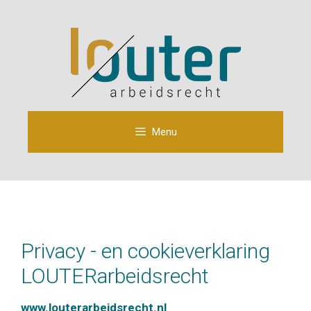
Ga
naar
de
inhoud
Menu
Privacy - en cookieverklaring
LOUTERarbeidsrecht
www.louterarbeidsrecht.nl