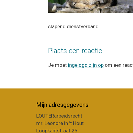
slapend dienstverband
Plaats een reactie
Je moet
ingelogd zijn op
om een react
Mijn adresgegevens
LOUTERarbeidsrecht
mr. Leonore in 't Hout
Loopkantstraat 25