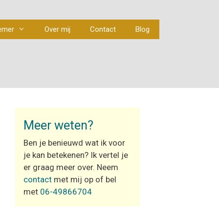
emer
Over mij
Contact
Blog
Meer weten?
Ben je benieuwd wat ik voor
je kan betekenen? Ik vertel je
er graag meer over. Neem
contact
met mij op of bel
met
06-49866704