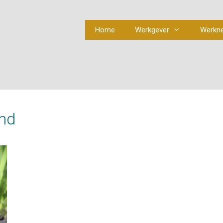
Home
Werkgever
Werkn
and