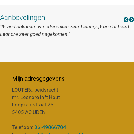
Aanbevelingen
"Ik vind nakomen van afspraken zeer belangrijk en dat heeft
Leonore zeer goed nagekomen."
Mijn adresgegevens
LOUTERarbeidsrecht
mr. Leonore in 't Hout
Loopkantstraat 25
5405 AC UDEN
Telefoon:
06-49866704