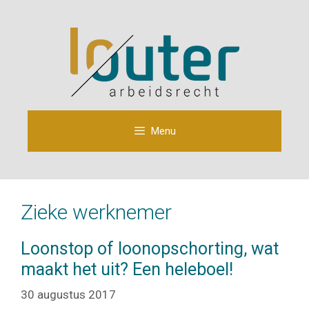
Ga
naar
de
inhoud
Menu
Zieke werknemer
Loonstop of loonopschorting, wat
maakt het uit? Een heleboel!
30 augustus 2017