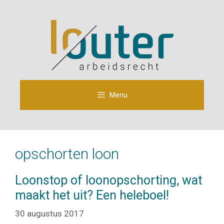
Ga
naar
de
inhoud
Menu
opschorten loon
Loonstop of loonopschorting, wat
maakt het uit? Een heleboel!
30 augustus 2017