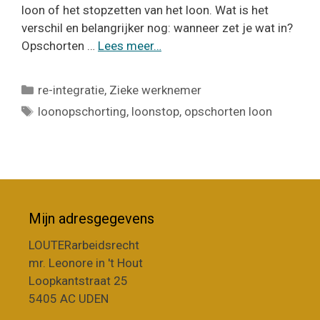
loon of het stopzetten van het loon. Wat is het
verschil en belangrijker nog: wanneer zet je wat in?
Opschorten …
Lees meer…
Categorieën
re-integratie
,
Zieke werknemer
Tags
loonopschorting
,
loonstop
,
opschorten loon
Mijn adresgegevens
LOUTERarbeidsrecht
mr. Leonore in 't Hout
Loopkantstraat 25
5405 AC UDEN